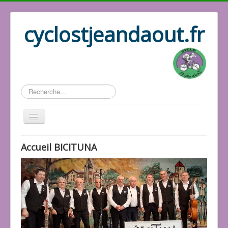
cyclostjeandaout.fr
Rechercher
Historique
Accueil BICITUNA
Association
Les docs
Les responsables
Les vidéos
Les photos
Le répertoire
Les activités
Accueil Cyclo