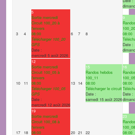
Date :
dimanc
5
Sortie mercredi
9
Circuit 100_20 à
Rando
l'envers
100_2
3
4
08:00
6
7
8
08:00
Télécharger 100_20
Télécha
GPS
Date :
Date :
dimanc
mercredi 5 août 2026
12
Sortie mercredi
15
16
Circuit 100_05 à
Randos hebdos
Rando
l'envers
100_11
100_0
10
11
08:00
13
14
08:00
08:00
Télécharger 100_05
Télécharger le circuit
Télécha
GPS
Date :
Date :
Date :
samedi 15 août 2026
dimanc
mercredi 12 août 2026
19
Sortie mercredi
23
Circuit 100_08 à
Rando
l'envers
100_0
17
18
08:00
20
21
22
08:00