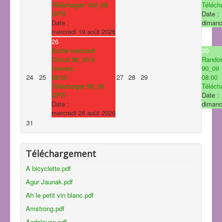
Télécharger 100_08
Télécha
GPS
Date :
Date :
dimanc
mercredi 19 août 2026
26
Sortie mercredi
30
Circuit 90_09 à
Rando
l'envers
90_09
24
25
08:00
27
28
29
08:00
Télécharger 90_09
Télécha
GPS
Date :
Date :
dimanc
mercredi 26 août 2026
31
Téléchargement
A bicyclette.pdf
Agur Jaunak.pdf
Ah le petit vin blanc.pdf
Amstrong.pdf
Andalouse.pdf