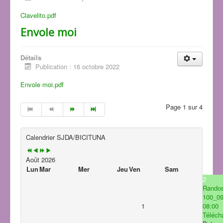
Clavelito.pdf
Envole moi
Détails
Publication : 16 octobre 2022
Envole moi.pdf
Page 1 sur 4
Calendrier SJDA/BICITUNA
Août 2026
Lun
Mar
Mer
Jeu
Ven
Sam
2
Rando
100_0
1
08:00
Télécha