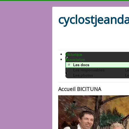
cyclostjeanda
Historique
Association
Les docs
Les responsables
Le
Les photos
Le
Accueil BICITUNA