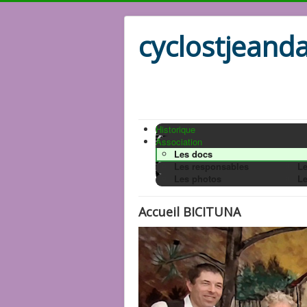
cyclostjeanda
Historique
Association
Les docs
Les responsables
Le
Les photos
Le
Accueil BICITUNA