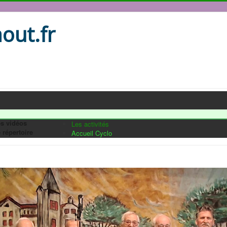
out.fr
s vidéos
Les activités
 répertoire
Accueil Cyclo