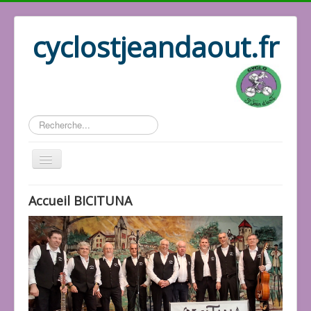
cyclostjeandaout.fr
Rechercher
Historique
Accueil BICITUNA
Association
Les docs
Les responsables
Les vidéos
Les photos
Le répertoire
Les activités
Accueil Cyclo