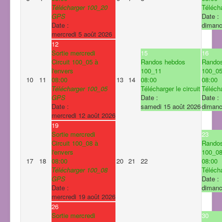
Télécharger 100_20
Télécha
GPS
Date :
Date :
dimanc
mercredi 5 août 2026
12
Sortie mercredi
15
16
Circuit 100_05 à
Randos hebdos
Rando
l'envers
100_11
100_0
10
11
08:00
13
14
08:00
08:00
Télécharger 100_05
Télécharger le circuit
Télécha
GPS
Date :
Date :
Date :
samedi 15 août 2026
dimanc
mercredi 12 août 2026
19
Sortie mercredi
23
Circuit 100_08 à
Rando
l'envers
100_0
17
18
08:00
20
21
22
08:00
Télécharger 100_08
Télécha
GPS
Date :
Date :
dimanc
mercredi 19 août 2026
26
Sortie mercredi
30