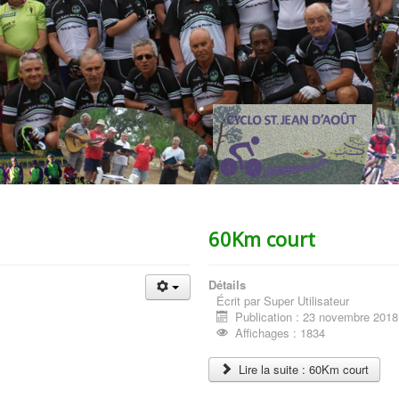
60Km court
Détails
Écrit par
Super Utilisateur
Publication : 23 novembre 2018
Affichages : 1834
Lire la suite : 60Km court