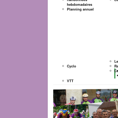
hebdomadaires
Planning annuel
Le
Cyclo
Ra
Co
VTT