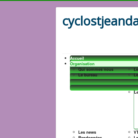
cyclostjeanda
Accueil
Organisation
Qui sommes nous
Le
Le bureau
Le
L
Les news
VT
Randonnées
L