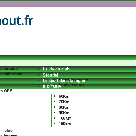
out.fr
s circuits
La vie du club
s adhérents
Sécurité
Trombinoscope
Le sport dans la région
Anniversaires
BICITUNA
es GPS
60Km
70Km
80Km
90Km
100Km
150km
T club
es Images