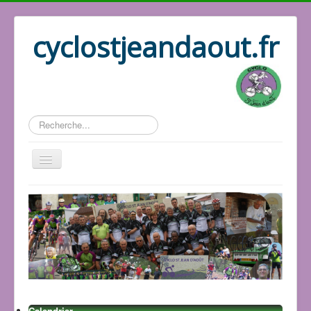
cyclostjeandaout.fr
Rechercher
Accueil
Organisation
Qui sommes nous
Les circuits
Le bureau
Les adhérents
Les GPS
Calendrier