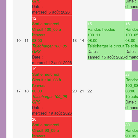
GPS
Date :
Date :
dimanc
mercredi 5 août 2026
12
Sortie mercredi
15
16
Circuit 100_05 à
Randos hebdos
Rando
l'envers
100_11
100_0
10
11
08:00
13
14
08:00
08:00
Télécharger 100_05
Télécharger le circuit
Télécha
GPS
Date :
Date :
Date :
samedi 15 août 2026
dimanc
mercredi 12 août 2026
19
Sortie mercredi
23
Circuit 100_08 à
Rando
l'envers
100_0
17
18
08:00
20
21
22
08:00
Télécharger 100_08
Télécha
GPS
Date :
Date :
dimanc
mercredi 19 août 2026
26
Sortie mercredi
30
Circuit 90_09 à
Rando
l'envers
90_09