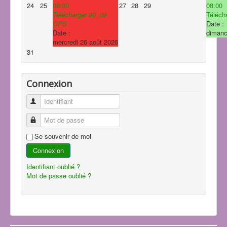
24
25
08:00
27
28
29
08:00
Télécharger 90_09
Télécha
GPS
Date :
Date :
dimanc
mercredi 26 août 2026
31
Connexion
Identifiant
Mot de passe
Se souvenir de moi
Connexion
Identifiant oublié ?
Mot de passe oublié ?