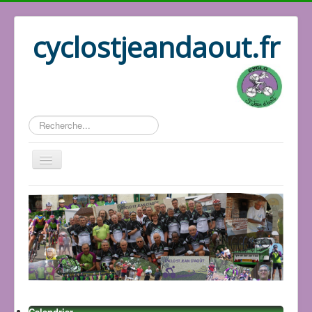
cyclostjeandaout.fr
Rechercher
Accueil
Organisation
Qui sommes nous
Les circuits
Le bureau
Les adhérents
Les GPS
Calendrier