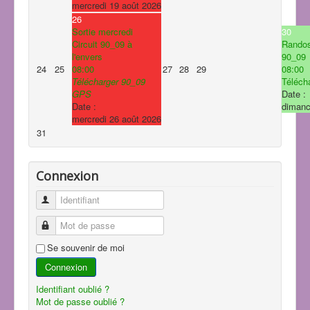
mercredi 19 août 2026
26
Sortie mercredi
30
Circuit 90_09 à
Rando
l'envers
90_09
24
25
08:00
27
28
29
08:00
Télécharger 90_09
Télécha
GPS
Date :
Date :
dimanc
mercredi 26 août 2026
31
Connexion
Identifiant
Mot de passe
Se souvenir de moi
Connexion
Identifiant oublié ?
Mot de passe oublié ?