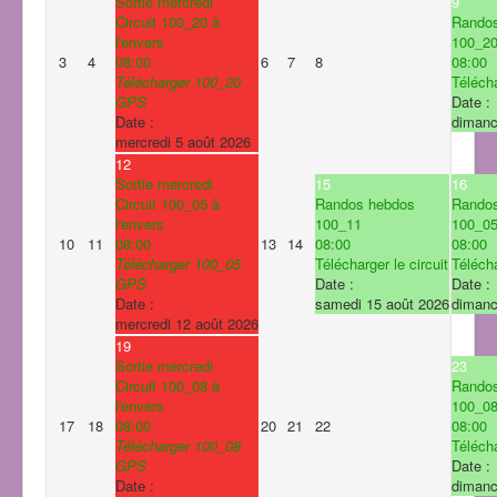
Sortie mercredi
9
Circuit 100_20 à
Rando
l'envers
100_2
3
4
08:00
6
7
8
08:00
Télécharger 100_20
Télécha
GPS
Date :
Date :
dimanc
mercredi 5 août 2026
12
Sortie mercredi
15
16
Circuit 100_05 à
Randos hebdos
Rando
l'envers
100_11
100_0
10
11
08:00
13
14
08:00
08:00
Télécharger 100_05
Télécharger le circuit
Télécha
GPS
Date :
Date :
Date :
samedi 15 août 2026
dimanc
mercredi 12 août 2026
19
Sortie mercredi
23
Circuit 100_08 à
Rando
l'envers
100_0
17
18
08:00
20
21
22
08:00
Télécharger 100_08
Télécha
GPS
Date :
Date :
dimanc