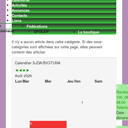
Activités
Annonces
Contacts
La vie du club
Liens
Les news
VTT club
n
Fédérations
Randonnées
Les Images
ionnaux
UFOLEP
La boutique
hebdomadaires
Planning annuel
Il n'y a aucun article dans cette catégorie. Si des sous-
catégories sont affichées sur cette page, elles peuvent
contenir des articles.
Calendrier SJDA/BICITUNA
Août 2026
Lun
Mar
Mer
Jeu
Ven
Sam
2
Rando
Le 7ème art
100_0
Sécurité
1
08:00
Le sport dans la région
Télécha
Cyclo
Raids
Date :
Courses à pieds
Cyclotourisme
dimanc
BICITUNA
Cyclosport
5
VTT