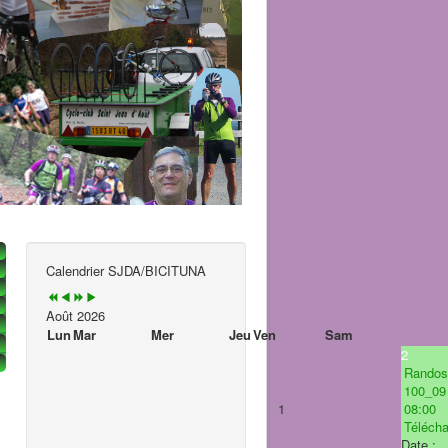
Calendrier SJDA/BICITUNA
Août 2026
Lun
Mar
Mer
Jeu
Ven
Sam
2
Randos
100_09
1
08:00
Téléchar
Date :