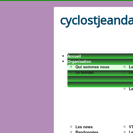
cyclostjeanda
Accueil
Organisation
Qui sommes nous
Le
Le bureau
Le
L
Les news
VT
Randonnées
L