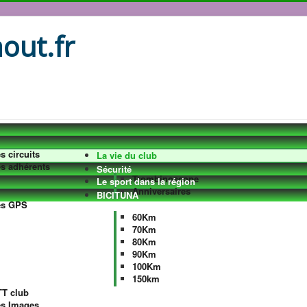
out.fr
s circuits
La vie du club
s adhérents
Sécurité
Trombinoscope
Le sport dans la région
Anniversaires
BICITUNA
es GPS
60Km
70Km
80Km
90Km
100Km
150km
T club
es Images