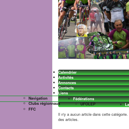
Calendrier
Activités
Annonces
Contacts
Liens
Navigation
Fédérations
Clubs régionnaux
UFOLEP
La
FFC
Il n'y a aucun article dans cette catégorie
des articles.