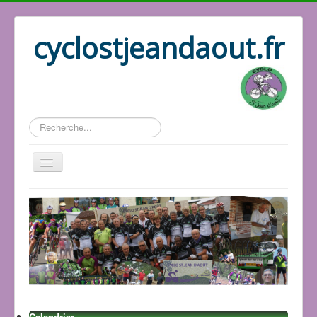
cyclostjeandaout.fr
Rechercher
Accueil
Organisation
Qui sommes nous
Les circuits
Le bureau
Les adhérents
Les GPS
Calendrier