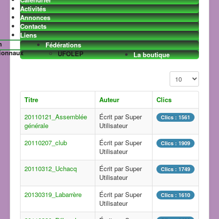
Activités
Annonces
Contacts
La vie du club
Liens
Les news
VTT club
n
Fédérations
Randonnées
Les Images
ionnaux
UFOLEP
La boutique
hebdomadaires
Planning annuel
Affichage #
Titre
Auteur
Clics
20110121_Assemblée
Écrit par Super
Clics : 1561
générale
Utilisateur
20110207_club
Écrit par Super
Clics : 1909
Utilisateur
Le 7ème art
20110312_Uchacq
Écrit par Super
Sécurité
Clics : 1749
Utilisateur
Le sport dans la région
Cyclo
Raids
20130319_Labarrère
Écrit par Super
Clics : 1610
Courses à pieds
Cyclotourisme
Utilisateur
BICITUNA
Cyclosport
VTT