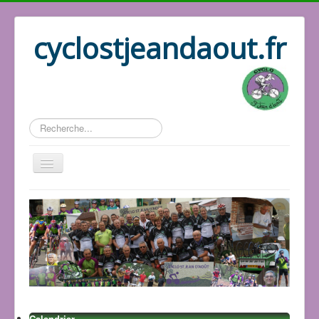
cyclostjeandaout.fr
Rechercher
Accueil
Organisation
Qui sommes nous
Les circuits
Le bureau
Les adhérents
Les GPS
Calendrier