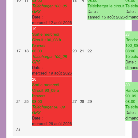
10
11
08:00
13
14
08:00
08:00
Télécharger 100_05
Télécharger le circuit
Télécha
GPS
Date :
Date :
Date :
samedi 15 août 2026
dimanc
mercredi 12 août 2026
19
Sortie mercredi
23
Circuit 100_08 à
Rando
l'envers
100_0
17
18
08:00
20
21
22
08:00
Télécharger 100_08
Télécha
GPS
Date :
Date :
dimanc
mercredi 19 août 2026
26
Sortie mercredi
30
Circuit 90_09 à
Rando
l'envers
90_09
24
25
08:00
27
28
29
08:00
Télécharger 90_09
Télécha
GPS
Date :
Date :
dimanc
mercredi 26 août 2026
31