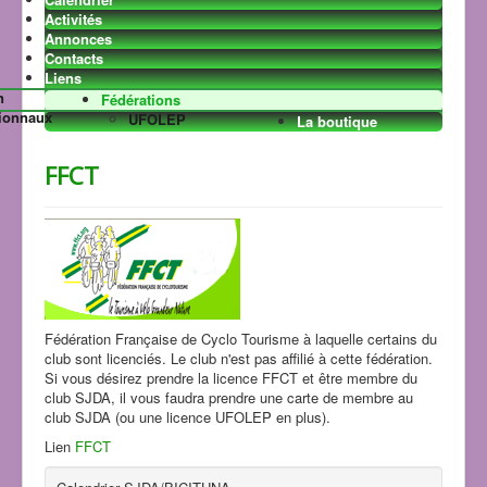
Activités
Annonces
Contacts
La vie du club
Liens
Les news
VTT club
n
Fédérations
Randonnées
Les Images
ionnaux
UFOLEP
La boutique
hebdomadaires
Planning annuel
FFCT
Fédération Française de Cyclo Tourisme à laquelle certains du
Le 7ème art
club sont licenciés. Le club n'est pas affilié à cette fédération.
Sécurité
Si vous désirez prendre la licence FFCT et être membre du
Le sport dans la région
club SJDA, il vous faudra prendre une carte de membre au
Cyclo
Raids
club SJDA (ou une licence UFOLEP en plus).
Courses à pieds
Cyclotourisme
Lien
FFCT
BICITUNA
Cyclosport
VTT