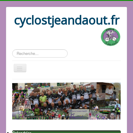
cyclostjeandaout.fr
Rechercher
Accueil
Organisation
Qui sommes nous
Les circuits
Le bureau
Les adhérents
Les GPS
Calendrier