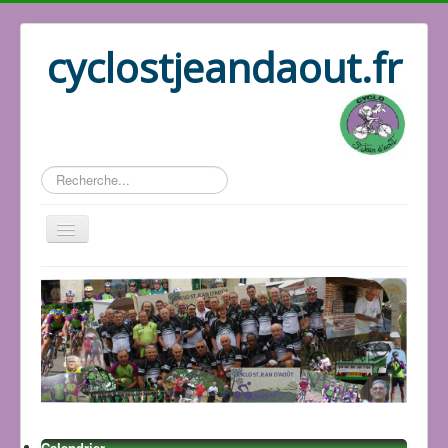
cyclostjeandaout.fr
Rechercher
Accueil
Organisation
Qui sommes nous
Les circuits
Le bureau
Les adhérents
Les GPS
Calendrier